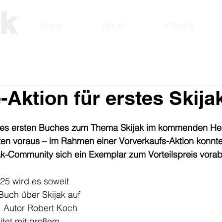
ak
Home
Aktuell
Chronik
-Aktion für erstes Skij
 des ersten Buches zum Thema Skijak im kommenden Her
ten voraus – im Rahmen einer Vorverkaufs-Aktion konnte
ak-Community sich ein Exemplar zum Vorteilspreis vorab
25 wird es soweit 
Buch über Skijak auf 
 Autor Robert Koch 
itet mit großem 