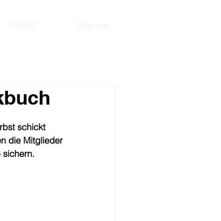
PEDES
Über uns
akbuch
bst schickt 
n die Mitglieder 
 sichern.