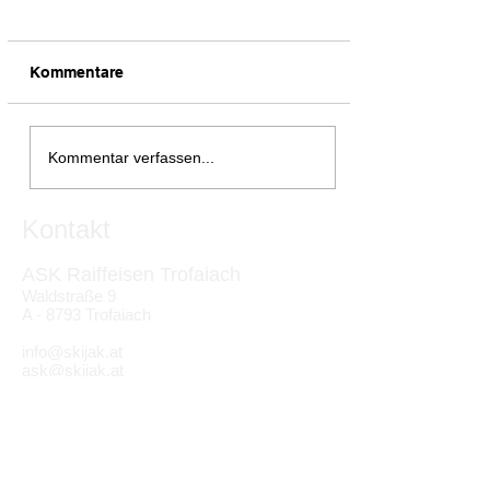
Kommentare
Skijakbergung auf der
Kommentar verfassen...
Mur
Kontakt
ASK Raiffeisen Trofaiach
Waldstraße 9
A - 8793 Trofaiach
info@skijak.at
ask@skijak.at
Partner