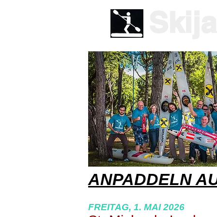
Skij
ANPADDELN AU
FREIT
AG, 1.
MA
I
2026