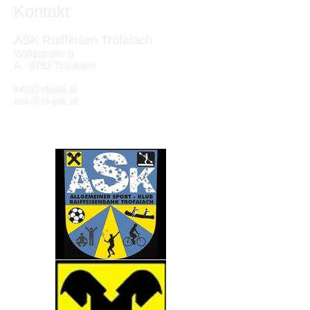
Kontakt
ASK Raiffeisen Trofaiach
Waldstraße 9
A - 8793 Trofaiach
info@skijak.at
ask@skijak.at
Partner