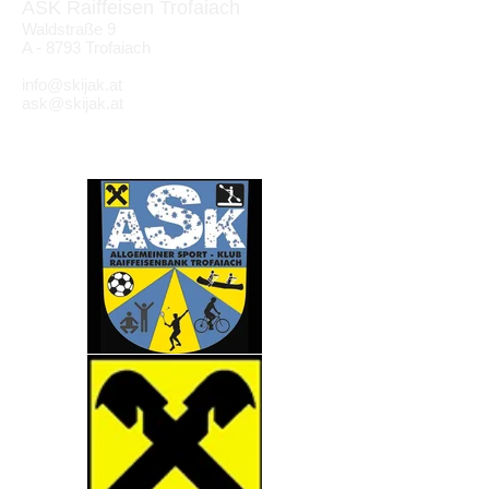
ASK Raiffeisen Trofaiach
Waldstraße 9
A - 8793 Trofaiach
info@skijak.at
ask@skijak.at
Partner