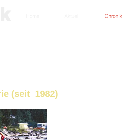
ak
Home
Aktuell
Chronik
des Skijaksports
ghlights seit 1930
ie (seit 1982)