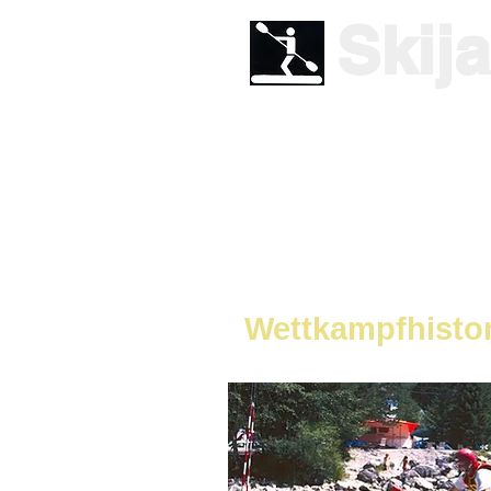
Skij
Chronik 
Historische Entwicklung & Hi
Wettkampfhistor