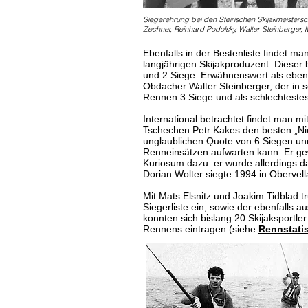
Siegerehrung bei den Steirischen Skijakmeistersch
Zechner, Reinhard Podolsky, Walter Steinberger, M
Ebenfalls in der Bestenliste findet m
langjährigen Skijakproduzent. Dieser
und 2 Siege. Erwähnenswert als ebenfa
Obdacher Walter Steinberger, der in 
Rennen 3 Siege und als schlechtestes
International betrachtet findet man m
Tschechen Petr Kakes den besten „Nich
unglaublichen Quote von 6 Siegen und
Renneinsätzen aufwarten kann. Er gew
Kuriosum dazu: er wurde allerdings d
Dorian Wolter siegte 1994 in Obervell
Mit Mats Elsnitz und Joakim Tidblad t
Siegerliste ein, sowie der ebenfalls
konnten sich bislang 20 Skijaksportler
Rennens eintragen (siehe
Rennstatis