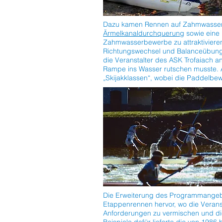
Dazu kamen Rennen auf Zahmwasser, 
Ärmelkanaldurchquerung
sowie eine 
Zahmwasserbewerbe zu attraktivieren
Richtungswechsel und Balanceübungen
die Veranstalter des ASK Trofaiach a
Rampe ins Wasser rutschen musste.
„Skijakklassen“, wobei die Paddelb
Die Erweiterung des Programmangebo
Etappenrennen hervor, wo die Verans
Anforderungen zu vermischen und die