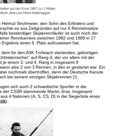
aften auf der Enns 1987: (v.l.) Walter
artin Jirsa und Heinz Kaltenegger.
an Helmut Strohmeier, den Sohn des Erfinders und
 brachte es aus Zeitgründen auf nur 6 Renneinsätze
lls beständiger Skijakrennläufer ist auch noch der
seiner Rennkarriere zwischen 1982 und 1989 in 17
 Ergebnis einen 5. Platz aufzuweisen hat.
it dem für den ASK Trofaiach startenden, gebürtigen
tösterreicher“ auf Rang 4, der vor allem mit der
 je einem 2. und 4. Rang in insgesamt 9
ann also 2 von 3 Rennen, in den er gestartet war. Ein
abei nochmals übertroffen, denn der Deutsche Kanute
ach bei seinem einzigen Skijakrennen (!).
rugen sich auch 2 schwedische Sportler in die
 aus der CSSR stammende Martin Jirsa. Insgesamt
 aus 4 Nationen (A, S, CS, D) in die Siegerliste eines
tik
).