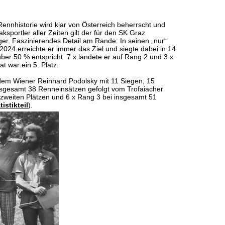
-Rennhistorie wird klar von Österreich beherrscht und
jaksportler aller Zeiten gilt der für den SK Graz
ger. Faszinierendes Detail am Rande: In seinen „nur“
024 erreichte er immer das Ziel und siegte dabei in 14
ber 50 % entspricht. 7 x landete er auf Rang 2 und 3 x
t war ein 5. Platz.
 dem Wiener Reinhard Podolsky mit 11 Siegen, 15
nsgesamt 38 Renneinsätzen gefolgt vom Trofaiacher
7 zweiten Plätzen und 6 x Rang 3 bei insgesamt 51
tistikteil
).