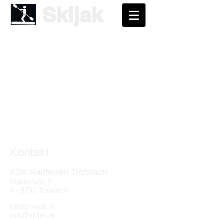
Skijak
Kontakt
ASK Raiffeisen Trofaiach
Waldstraße 9
A - 8793 Trofaiach
info@skijak.at
ask@skijak.at