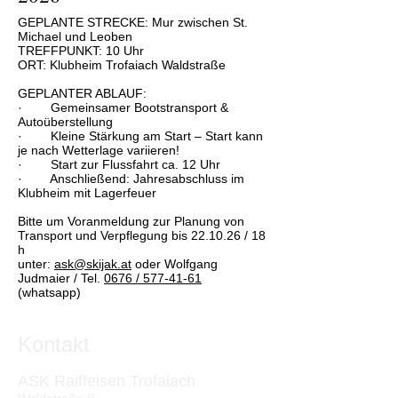
GEPLANTE STRECKE: Mur zwischen St.
Michael und Leoben
TREFFPUNKT: 10 Uhr
ORT: Klubheim Trofaiach Waldstraße
GEPLANTER ABLAUF:
· Gemeinsamer Bootstransport &
Autoüberstellung
· Kleine Stärkung am Start – Start kann
je nach Wetterlage variieren!
· Start zur Flussfahrt ca. 12 Uhr
· Anschließend: Jahresabschluss im
Klubheim mit Lagerfeuer
Bitte um Voranmeldung zur Planung von
Transport und Verpflegung bis 22.10.26 / 18
h
unter:
ask@skijak.at
oder Wolfgang
Judmaier / Tel.
0676 /
577-41-61
(whatsapp)
Kontakt
ASK Raiffeisen Trofaiach