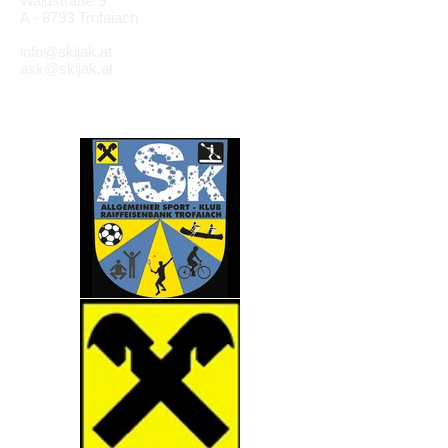
Waldstraße 9
A - 8793 Trofaiach
info@skijak.at
ask@skijak.at
Partner