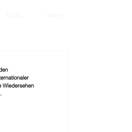
PEDES
Über uns
den 
ernationaler 
ne Wiedersehen 
.