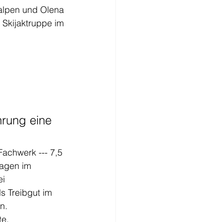
alpen und Olena 
 Skijaktruppe im 
hrung eine 
achwerk --- 7,5 
ragen im 
i 
s Treibgut im 
n.
te.