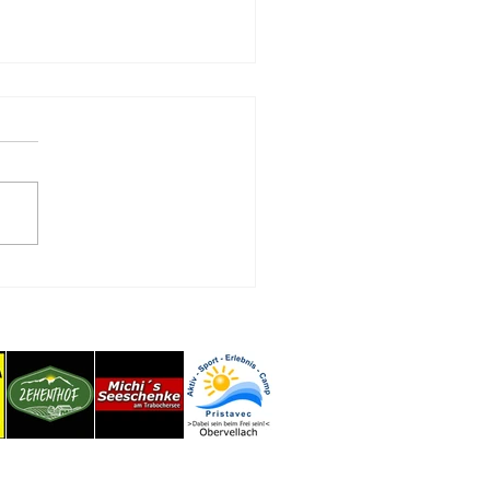
es Vater-Sohn-Duo am
bochersee