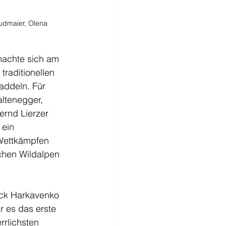
udmaier, Olena 
achte sich am 
traditionellen 
addeln. Für 
ltenegger, 
rnd Lierzer 
 ein 
Wettkämpfen 
chen Wildalpen 
ick Harkavenko 
 es das erste 
rrlichsten 