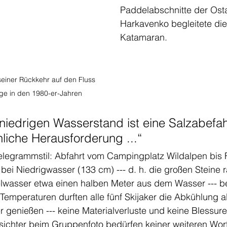
Paddelabschnitte der Ost
Harkavenko begleitete die
Katamaran.
einer Rückkehr auf den Fluss 
lge in den 1980-er-Jahren
niedrigen Wasserstand ist eine Salzabefa
iche Herausforderung ...“
elegrammstil: Abfahrt vom Campingplatz Wildalpen bis F
bei Niedrigwasser (133 cm) --- d. h. die großen Steine 
elwasser etwa einen halben Meter aus dem Wasser --- be
mperaturen durften alle fünf Skijaker die Abkühlung al
er genießen --- keine Materialverluste und keine Blessure
sichter beim Gruppenfoto bedürfen keiner weiteren Wor