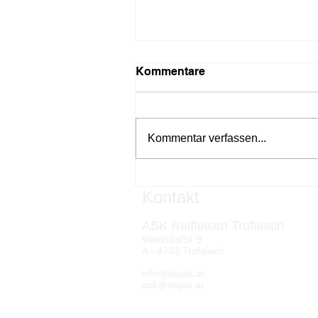
Kommentare
Kommentar verfassen...
Skijaktour auf der Donau
Kontakt
ASK Raiffeisen Trofaiach
Waldstraße 9
A - 8793 Trofaiach
info@skijak.at
ask@skijak.at